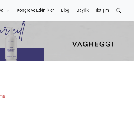
kal
Kongre ve Etkinlikler
Blog
Bayilik
İletişim
ama