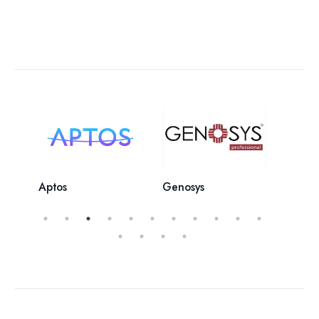
Aptos
Genosys
pHfor