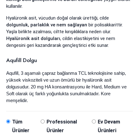
kullanılır.
Hyalüronik asit, vücudun doğal olarak ürettiği, cilde
dolgunluk, parlaklık ve nem sağlayan
bir polisakkarittir.
Yaşla birlikte azalması, ciltte kırışıklıklara neden olur.
Hyalüronik asit dolguları
, cildin elastikiyetini ve nem
dengesini geri kazandırarak gençleştirici etki sunar.
Aqufill Dolgu
Aqufill
,
3 aşamalı çapraz bağlanma TCL teknolojisine
sahip,
yüksek viskoziteli ve uzun ömürlü bir hyalüronik asit
dolgusudur.
20 mg HA konsantrasyonu
ile
Hard, Medium ve
Soft
olarak üç farklı yoğunlukta sunulmaktadır.
Kore
menşelidir.
Tüm
Professional
Ev Devam
Ürünler
Ürünler
Ürünleri