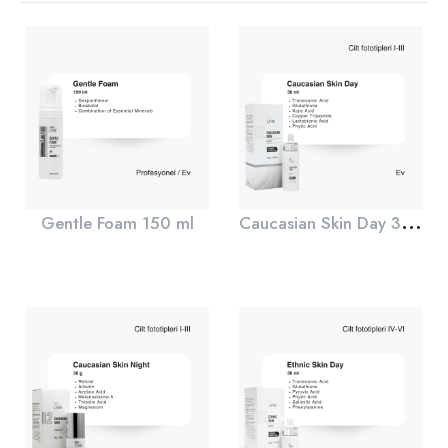
C
aucasian Skin Day 30 ml
Gentle Foam 150 ml