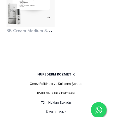
B
B Cream Medium 30 gr
NUREDERM KOZMETIK
Çerez Politikası ve Kullanım Şartları
KVKK ve Gizlilik Politikası
Tüm Hakları Saklıdır
© 2011 - 2025