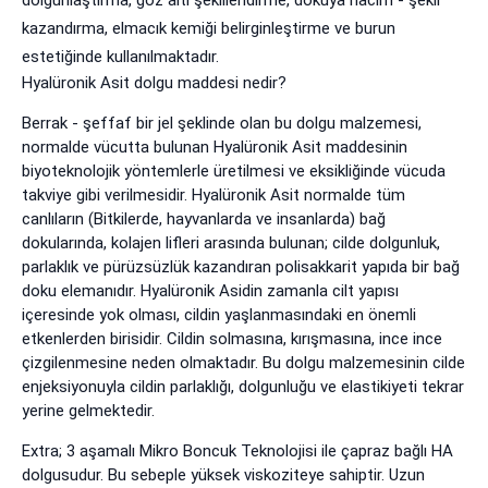
dolgunlaştırma, göz altı şekillendirme, dokuya hacim - şekil
kazandırma, elmacık kemiği belirginleştirme ve burun
estetiğinde kullanılmaktadır.
Hyalüronik Asit dolgu maddesi nedir?
Berrak - şeffaf bir jel şeklinde olan bu dolgu malzemesi,
normalde vücutta bulunan Hyalüronik Asit maddesinin
biyoteknolojik yöntemlerle üretilmesi ve eksikliğinde vücuda
takviye gibi verilmesidir. Hyalüronik Asit normalde tüm
canlıların (Bitkilerde, hayvanlarda ve insanlarda) bağ
dokularında, kolajen lifleri arasında bulunan; cilde dolgunluk,
parlaklık ve pürüzsüzlük kazandıran polisakkarit yapıda bir bağ
doku elemanıdır. Hyalüronik Asidin zamanla cilt yapısı
içeresinde yok olması, cildin yaşlanmasındaki en önemli
etkenlerden birisidir. Cildin solmasına, kırışmasına, ince ince
çizgilenmesine neden olmaktadır. Bu dolgu malzemesinin cilde
enjeksiyonuyla cildin parlaklığı, dolgunluğu ve elastikiyeti tekrar
yerine gelmektedir.
Extra; 3 aşamalı Mikro Boncuk Teknolojisi ile çapraz bağlı HA
dolgusudur. Bu sebeple yüksek viskoziteye sahiptir. Uzun