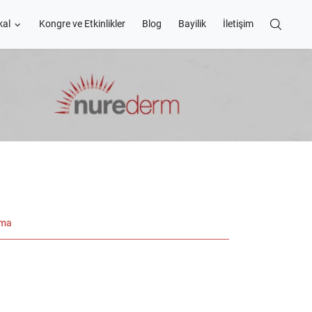
kal
Kongre ve Etkinlikler
Blog
Bayilik
İletişim
ama