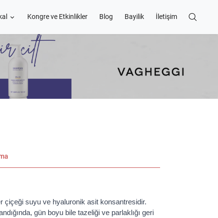
kal
Kongre ve Etkinlikler
Blog
Bayilik
İletişim
ama
çiçeği suyu ve hyaluronik asit konsantresidir.
ndığında, gün boyu bile tazeliği ve parlaklığı geri