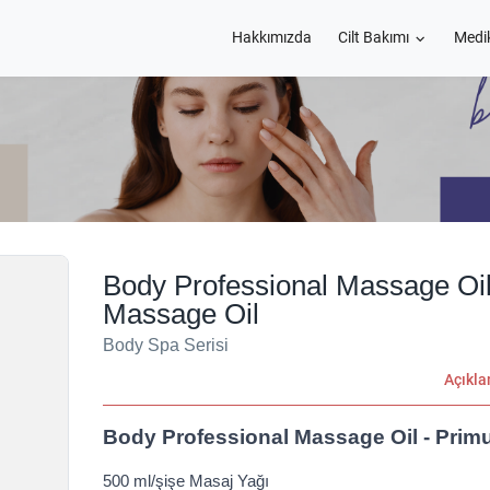
Hakkımızda
Cilt Bakımı
Medi
Body Professional Massage Oil 
Massage Oil
Body Spa Serisi
Açıkl
Body Professional Massage Oil - Primu
500 ml/şişe Masaj Yağı