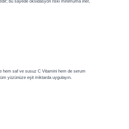
dir; bu sayede oksidasyon riski minimuma iner,
iyle hem saf ve susuz C Vitamini hem de serum
 tüm yüzünüze eşit miktarda uygulayın.