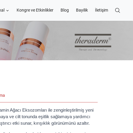
kal
Kongre ve Etkinlikler
Blog
Bayilik
İletişim
ama
min Ağacı Eksozomları ile zenginleştirilmiş yeni
ya ve cilt tonunda eşitlik sağlamaya yardımcı
tırıcı etki sunar, kırışıklık görünümünü azaltır.