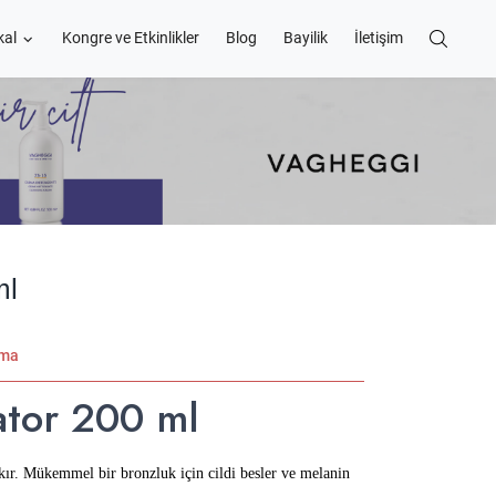
kal
Kongre ve Etkinlikler
Blog
Bayilik
İletişim
ml
ama
ator 200 ml
ırakır. Mükemmel bir bronzluk için cildi besler ve melanin