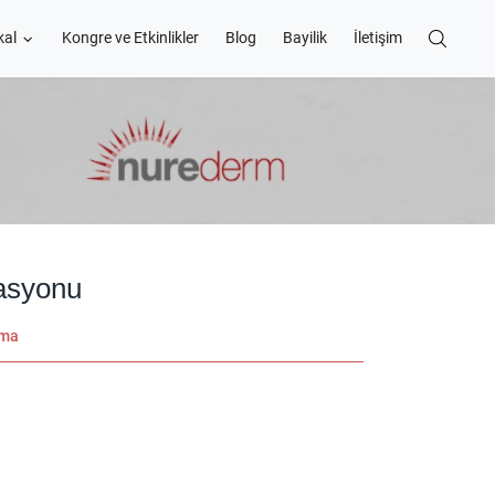
kal
Kongre ve Etkinlikler
Blog
Bayilik
İletişim
lasyonu
ama