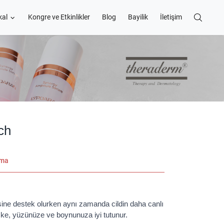
kal
Kongre ve Etkinlikler
Blog
Bayilik
İletişim
ch
ama
sine destek olurken aynı zamanda cildin daha canlı
ske, yüzünüze ve boynunuza iyi tutunur.