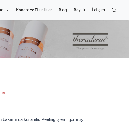
kal
Kongre ve Etkinlikler
Blog
Bayilik
İletişim
ama
in bakımında kullanılır. Peeling işlemi görmüş