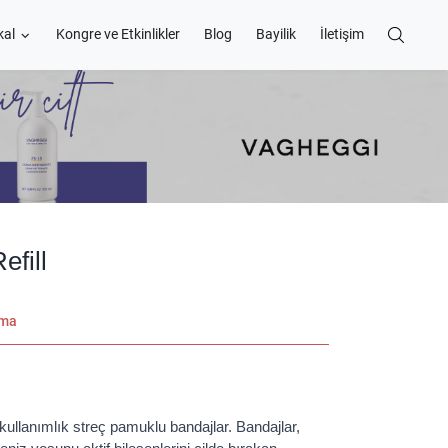
kal
Kongre ve Etkinlikler
Blog
Bayilik
İletişim
efill
ama
 kullanımlık streç pamuklu bandajlar. Bandajlar,