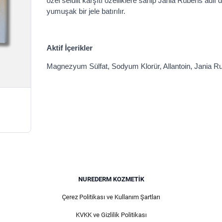
özel selülit karşıtı özelliklere sahip Jania Rubens adlı 
yumuşak bir jele batırılır.
Aktif İçerikler
Magnezyum Sülfat, Sodyum Klorür, Allantoin, Jania R
NUREDERM KOZMETIK
Çerez Politikası ve Kullanım Şartları
KVKK ve Gizlilik Politikası