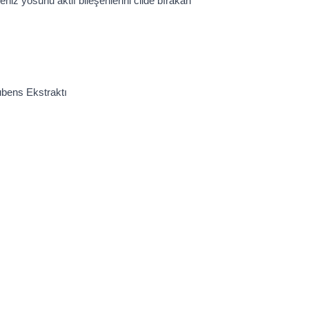
deniz yosunu aktif bileşenlerini cilde bırakan
ubens Ekstraktı