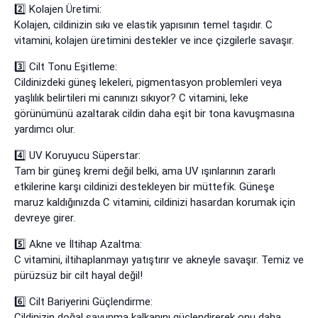
2️⃣ Kolajen Üretimi:
Kolajen, cildinizin sıkı ve elastik yapısının temel taşıdır. C
vitamini, kolajen üretimini destekler ve ince çizgilerle savaşır.
3️⃣ Cilt Tonu Eşitleme:
Cildinizdeki güneş lekeleri, pigmentasyon problemleri veya
yaşlılık belirtileri mi canınızı sıkıyor? C vitamini, leke
görünümünü azaltarak cildin daha eşit bir tona kavuşmasına
yardımcı olur.
4️⃣ UV Koruyucu Süperstar:
Tam bir güneş kremi değil belki, ama UV ışınlarının zararlı
etkilerine karşı cildinizi destekleyen bir müttefik. Güneşe
maruz kaldığınızda C vitamini, cildinizi hasardan korumak için
devreye girer.
5️⃣ Akne ve İltihap Azaltma:
C vitamini, iltihaplanmayı yatıştırır ve akneyle savaşır. Temiz ve
pürüzsüz bir cilt hayal değil!
6️⃣ Cilt Bariyerini Güçlendirme:
Cildinizin doğal savunma kalkanını güçlendirerek onu daha