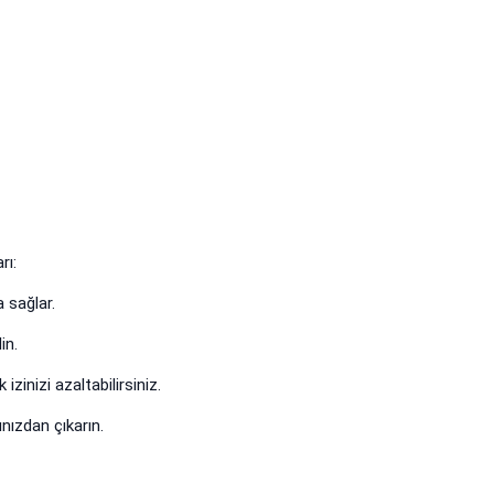
rı:
 sağlar.
in.
zinizi azaltabilirsiniz.
ınızdan çıkarın.