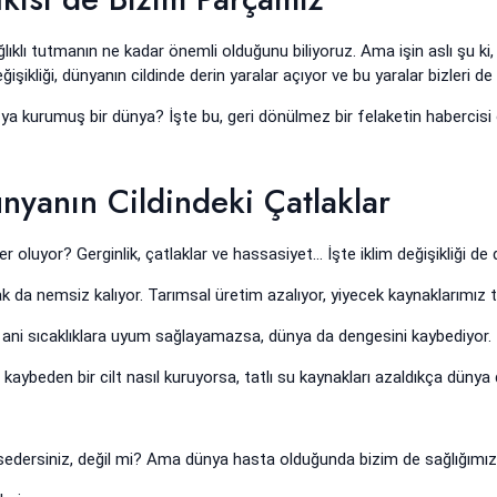
lıklı tutmanın ne kadar önemli olduğunu biliyoruz. Ama işin aslı şu ki
şikliği, dünyanın cildinde derin yaralar açıyor ve bu yaralar bizleri de e
a ya kurumuş bir dünya? İşte bu, geri dönülmez bir felaketin habercisi ol
ünyanın Cildindeki Çatlaklar
 oluyor? Gerginlik, çatlaklar ve hassasiyet... İşte iklim değişikliği de d
ak da nemsiz kalıyor. Tarımsal üretim azalıyor, yiyecek kaynaklarımız t
miz ani sıcaklıklara uyum sağlayamazsa, dünya da dengesini kaybediyor.
kaybeden bir cilt nasıl kuruyorsa, tatlı su kaynakları azaldıkça dünya 
hissedersiniz, değil mi? Ama dünya hasta olduğunda bizim de sağlığımız 