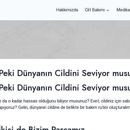
Hakkımızda
Cilt Bakımı
Medika
 Peki Dünyanın Cildini Seviyor mu
 Peki Dünyanın Cildini Seviyor mu
 da o kadar hassas olduğunu biliyor musunuz? Evet, cildiniz için sa
ıyoruz? Gelin, dünyanın cildine de birlikte bir bakım rutini oluşturalım
İkisi de Bizim Parçamız