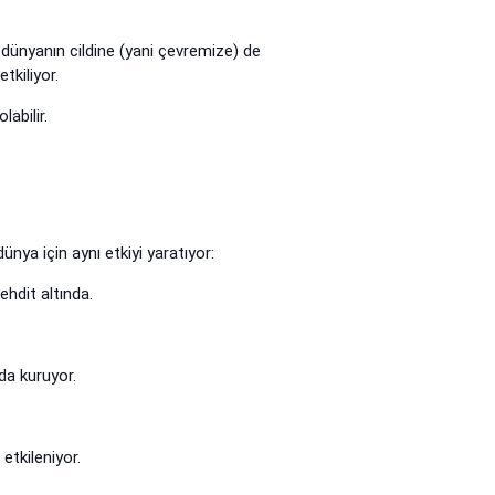
, dünyanın cildine (yani çevremize) de
tkiliyor.
abilir.
ünya için aynı etkiyi yaratıyor:
ehdit altında.
da kuruyor.
etkileniyor.