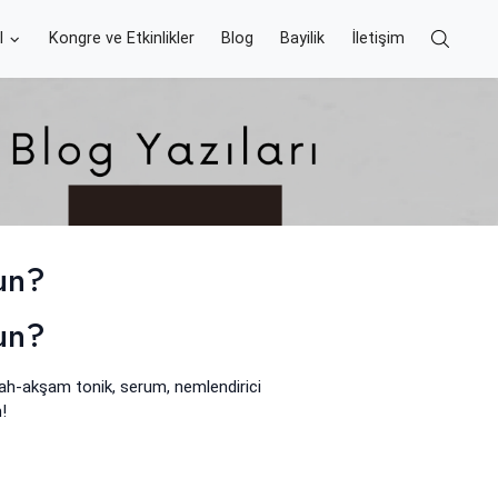
l
Kongre ve Etkinlikler
Blog
Bayilik
İletişim
sun?
sun?
bah-akşam tonik, serum, nemlendirici
!