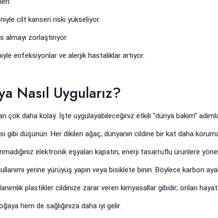
eri:
iyle cilt kanseri riski yükseliyor.
s almayı zorlaştırıyor.
iyle enfeksiyonlar ve alerjik hastalıklar artıyor.
ya Nasıl Uygularız?
n çok daha kolay. İşte uygulayabileceğiniz etkili “dünya bakım” adımla
si gibi düşünün. Her dikilen ağaç, dünyanın cildine bir kat daha koruma
nmadığınız elektronik eşyaları kapatın, enerji tasarruflu ürünlere yönel
llanımı yerine yürüyüş yapın veya bisiklete binin. Böylece karbon ayak i
nımlık plastikler cildinize zarar veren kimyasallar gibidir; onları hayat
aya hem de sağlığınıza daha iyi gelir.