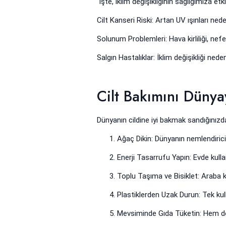
İşte, iklim değişikliğinin sağlığımıza etkil
Cilt Kanseri Riski: Artan UV ışınları neden
Solunum Problemleri: Hava kirliliği, nefe
Salgın Hastalıklar: İklim değişikliği neden
Cilt Bakımını Dünya
Dünyanın cildine iyi bakmak sandığınızda
Ağaç Dikin: Dünyanın nemlendirici
Enerji Tasarrufu Yapın: Evde kulla
Toplu Taşıma ve Bisiklet: Araba ku
Plastiklerden Uzak Durun: Tek kulla
Mevsiminde Gıda Tüketin: Hem doğ