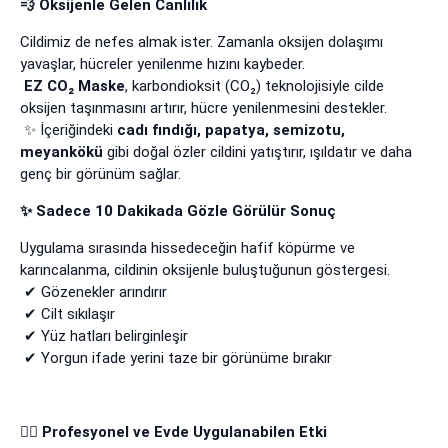
💨
Oksijenle Gelen Canlılık
Cildimiz de nefes almak ister. Zamanla oksijen dolaşımı
yavaşlar, hücreler yenilenme hızını kaybeder.
EZ CO₂ Maske
, karbondioksit (CO₂) teknolojisiyle cilde
oksijen taşınmasını artırır, hücre yenilenmesini destekler.
✨
İç
eri
ğ
indeki
cadı fındığı, papatya, semizotu,
meyankökü
gibi doğal özler cildini yatıştırır, ışıldatır ve daha
genç bir görünüm sağlar.
✨
Sadece 10 Dakikada Gözle Görülür Sonuç
Uygulama sırasında hissedeceğin hafif köpürme ve
karıncalanma, cildinin oksijenle buluştuğunun göstergesi.
✔
G
ö
zenekler ar
ı
nd
ı
r
ı
r
✔
Cilt s
ı
k
ı
la
şı
r
✔
Y
ü
z hatlar
ı
belirginle
ş
ir
✔
Yorgun ifade yerini taze bir g
ö
r
ü
n
ü
me b
ı
rak
ı
r
💆‍♀️
Profesyonel ve Evde Uygulanabilen Etki