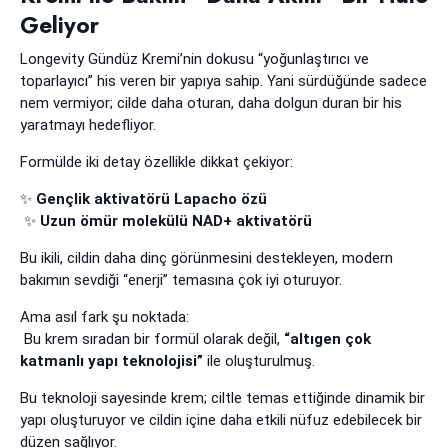
Geliyor
Longevity Gündüz Kremi’nin dokusu “yoğunlaştırıcı ve
toparlayıcı” his veren bir yapıya sahip. Yani sürdüğünde sadece
nem vermiyor; cilde daha oturan, daha dolgun duran bir his
yaratmayı hedefliyor.
Formülde iki detay özellikle dikkat çekiyor:
✨
Gençlik aktivatörü Lapacho özü
✨
Uzun ömür molekülü NAD+ aktivatörü
Bu ikili, cildin daha dinç görünmesini destekleyen, modern
bakımın sevdiği “enerji” temasına çok iyi oturuyor.
Ama asıl fark şu noktada:
Bu krem sıradan bir formül olarak değil,
“altıgen çok
katmanlı yapı teknolojisi”
ile oluşturulmuş.
Bu teknoloji sayesinde krem; ciltle temas ettiğinde dinamik bir
yapı oluşturuyor ve cildin içine daha etkili nüfuz edebilecek bir
düzen sağlıyor.