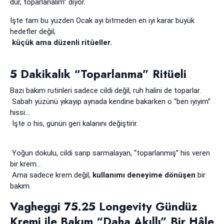
dur, toparlanalım” diyor.
İşte tam bu yüzden Ocak ayı bitmeden en iyi karar büyük
hedefler değil;
küçük ama düzenli ritüeller.
5 Dakikalık “Toparlanma” Ritüeli
Bazı bakım rutinleri sadece cildi değil, ruh halini de toparlar.
Sabah yüzünü yıkayıp aynada kendine bakarken o “ben iyiyim”
hissi…
İşte o his, günün geri kalanını değiştirir.
Yoğun dokulu, cildi sarıp sarmalayan, “toparlanmış” his veren
bir krem…
Ama sadece krem değil,
kullanımı deneyime dönüşen
bir
bakım.
Vagheggi 75.25 Longevity Gündüz
Kremi ile Bakım “Daha Akıllı” Bir Hâle